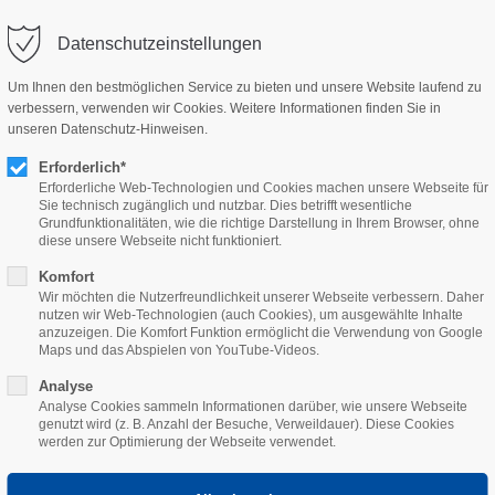
Datenschutzeinstellungen
ort
Get in touch
Um Ihnen den bestmöglichen Service zu bieten und unsere Website laufend zu
verbessern, verwenden wir Cookies. Weitere Informationen finden Sie in
psum dolor sit amet:
Cybersteel Inc.
unseren Datenschutz-Hinweisen.
376-293 City Road, Suite 60
Erforderlich*
San Francisco, CA 94102
Erforderliche Web-Technologien und Cookies machen unsere Webseite für
4h
Sie technisch zugänglich und nutzbar. Dies betrifft wesentliche
ZUNGSRECHNER
KUNDENDIENST
AKTUEL
Grundfunktionalitäten, wie die richtige Darstellung in Ihrem Browser, ohne
/ 365days
Have any questions?
diese unsere Webseite nicht funktioniert.
+44 1234 567 890
Komfort
Wir möchten die Nutzerfreundlichkeit unserer Webseite verbessern. Daher
Drop us a line
nutzen wir Web-Technologien (auch Cookies), um ausgewählte Inhalte
anzuzeigen. Die Komfort Funktion ermöglicht die Verwendung von Google
r support for our customers
info@yourdomain.com
Maps und das Abspielen von YouTube-Videos.
Fri 8:00am - 5:00pm
(GMT
Analyse
Analyse Cookies sammeln Informationen darüber, wie unsere Webseite
genutzt wird (z. B. Anzahl der Besuche, Verweildauer). Diese Cookies
werden zur Optimierung der Webseite verwendet.