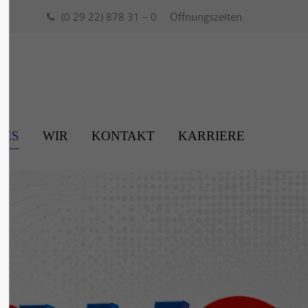
(0 29 22) 878 31 – 0
Öffnungszeiten
About us
Lorem ipsum dolor sit amet,
0
consectetuer adipiscing elit.
Aenean commodo ligula eget dolor.
LES
WIR
Aenean massa. Cum sociis natoque
KONTAKT
KARRIERE
penatibus et magnis dis parturient
montes, nascetur ridiculus mus.
Donec quam felis, ultricies nec.