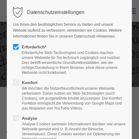
Datenschutzeinstellungen
Login
Um Ihnen den bestmöglichen Service zu bieten und unsere
Benutzername
Website laufend zu verbessern, verwenden wir Cookies. Weitere
Informationen finden Sie in unseren Datenschutz-Hinweisen.
Erforderlich*
Erforderliche Web-Technologien und Cookies machen
unsere Webseite für Sie technisch zugänglich und nutzbar.
Passwort
Dies betrifft wesentliche Grundfunktionalitäten, wie die
richtige Darstellung in Ihrem Browser, ohne diese unsere
Webseite nicht funktioniert.
Komfort
Wir möchten die Nutzerfreundlichkeit unserer Webseite
Anmelden
verbessern. Daher nutzen wir Web-Technologien (auch
Cookies), um ausgewählte Inhalte anzuzeigen. Die Komfort
Funktion ermöglicht die Verwendung von Google Maps und
Register
|
Lost your password?
das Abspielen von YouTube-Videos.
Datenschutz
Analyse
Support
Analyse Cookies sammeln Informationen darüber, wie unsere
Webseite genutzt wird (z. B. Anzahl der Besuche,
Allgemeine Hinweise
Lorem ipsum dolor sit amet:
Verweildauer). Diese Cookies werden zur Optimierung der