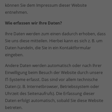
können Sie dem Impressum dieser Website
Drop us a line
info@yourdomain.com
entnehmen.
Wie erfassen wir Ihre Daten?
About us
Ihre Daten werden zum einen dadurch erhoben, dass
Lorem ipsum dolor sit amet, consectetuer
adipiscing elit.
Sie uns diese mitteilen. Hierbei kann es sich z. B. um
Daten handeln, die Sie in ein Kontaktformular
Aenean commodo ligula eget dolor. Aenean
eingeben.
massa. Cum sociis natoque penatibus et magnis
dis parturient montes, nascetur ridiculus mus.
Andere Daten werden automatisch oder nach Ihrer
Donec quam felis, ultricies nec.
Einwilligung beim Besuch der Website durch unsere
IT-Systeme erfasst. Das sind vor allem technische
Daten (z. B. Internetbrowser, Betriebssystem oder
Uhrzeit des Seitenaufrufs). Die Erfassung dieser
Daten erfolgt automatisch, sobald Sie diese Website
betreten.