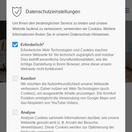
Datenschutzeinstellungen
Login
Um Ihnen den bestmöglichen Service zu bieten und unsere
Benutzername
Website laufend zu verbessern, verwenden wir Cookies. Weitere
Informationen finden Sie in unseren Datenschutz-Hinweisen.
Erforderlich*
Erforderliche Web-Technologien und Cookies machen
unsere Webseite für Sie technisch zugänglich und nutzbar.
Passwort
Dies betrifft wesentliche Grundfunktionalitäten, wie die
richtige Darstellung in Ihrem Browser, ohne diese unsere
Webseite nicht funktioniert.
Komfort
Wir möchten die Nutzerfreundlichkeit unserer Webseite
Anmelden
verbessern. Daher nutzen wir Web-Technologien (auch
Cookies), um ausgewählte Inhalte anzuzeigen. Die Komfort
Funktion ermöglicht die Verwendung von Google Maps und
Register
|
Lost your password?
das Abspielen von YouTube-Videos.
KLIMA & LÜFTUNG
Analyse
Support
Analyse Cookies sammeln Informationen darüber, wie unsere
Webseite genutzt wird (z. B. Anzahl der Besuche,
Lorem ipsum dolor sit amet:
Verweildauer). Diese Cookies werden zur Optimierung der